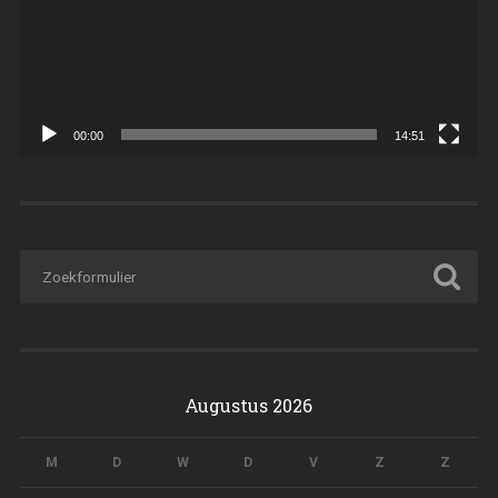
00:00
14:51
Augustus 2026
M
D
W
D
V
Z
Z